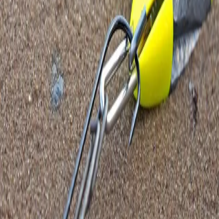
Dip Takımlarında Avcılık: Kalite ve Düzenin
Önemi\r\n\r\nSportif balıkçılıkta özellikle dip avcılığı,
kullanılan takımın kalitesiyle doğrudan bağlantılıdır.
Balıkçılar için sadece denize olta atmak yetmez; takımı
oluşturan her parçanın özenle seçilmesi gerekir.
Köstek uzunluğu, ana beden ölçüsü, kullanılan misina
kalitesi ve iğne tercihi, başarılı bir avın temel yapı
taşlarıdır.\r\n\r\nAvcı Takımın Sırları\r\n\r\nBir dip
takımının avcı olabilmesi için tüm parçaların birbirini
tamamlaması şarttır. Eğer köstek uzunluğu doğru
ayarlanmamışsa, yem suyun içinde doğal hareket
etmez. Ana beden kalınlığı balığın cinsine uygun
değilse, ya balığı ürkütür ya da av sırasında kopma
riski taşır. İğne kalitesi ise doğrudan balığın yakalanma
oranını etkiler. Bu yüzden profesyonel balıkçılar, her